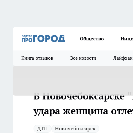
Общество
Инц
Книга отзывов
Все новости
Лайфхак
В Новочебоксарске "
удара женщина отле
ДТП
Новочебоксарск