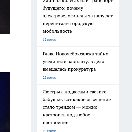
Хайп на колёсах или транспорт
будущего: почему
электровелосипеды за пару лет
переписали городскую
мобильность
12 июля
Главе Новочебоксарска тайно
увеличили зарплату: в дело
вмешалась прокуратура
22 июля
Люстры с подвесами свезите
бабушке: вот какое освещение
стало трендом — можно
настроить под любое
настроение
10 июля