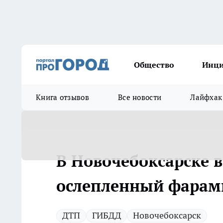
Общество
Инц
Книга отзывов
Все новости
Лайфхак
В Новочебоксарске в
ослепленный фарами
ДТП
ГИБДД
Новочебоксарск